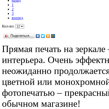
назад
1
2
3
вперед
Кол-во:
Поделиться…
Прямая печать на зеркале
интерьера. Очень эффектн
неожиданно продолжаетс
цветной или монохромной 
фотопечатью – прекрасный
обычном магазине!