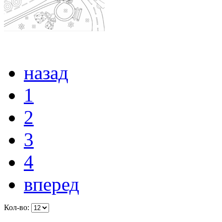
назад
1
2
3
4
вперед
Кол-во: