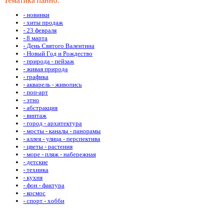
Тематика панно:
- новинки
- хиты продаж
- 23 февраля
- 8 марта
- День Святого Валентина
- Новый Год и Рождество
- природа - пейзаж
- живая природа
- графика
- акварель - живопись
- поп-арт
- этно
- абстракция
- винтаж
- город - архитектура
- мосты - каналы - панорамы
- аллея - улица - перспектива
- цветы - растения
- море - пляж - набережная
- детские
- техника
- кухня
- фон - фактура
- космос
- спорт - хобби