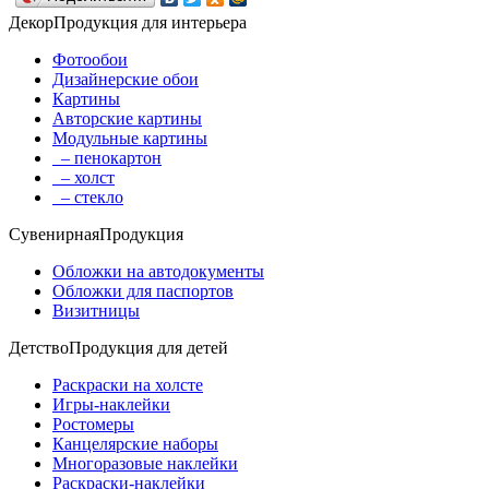
Декор
Продукция для интерьера
Фотообои
Дизайнерские обои
Картины
Авторские картины
Модульные картины
– пенокартон
– холст
– стекло
Сувенирная
Продукция
Обложки на автодокументы
Обложки для паспортов
Визитницы
Детство
Продукция для детей
Раскраски на холсте
Игры-наклейки
Ростомеры
Канцелярские наборы
Многоразовые наклейки
Раскраски-наклейки