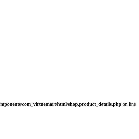
omponents/com_virtuemart/html/shop.product_details.php
on line