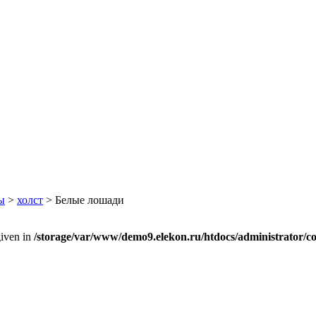
ы
>
холст
> Белые лошади
given in
/storage/var/www/demo9.elekon.ru/htdocs/administrator/c