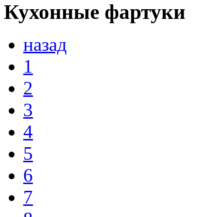
Кухонные фартуки
назад
1
2
3
4
5
6
7