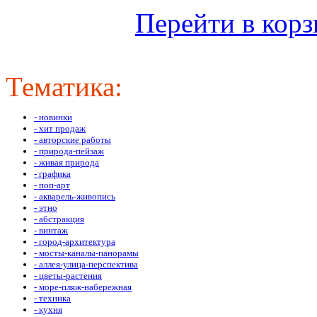
Оформить
Перейти в кор
Тематика:
- новинки
- хит продаж
- авторские работы
- природа-пейзаж
- живая природа
- графика
- поп-арт
- акварель-живопись
- этно
- абстракция
- винтаж
- город-архитектура
- мосты-каналы-панорамы
- аллея-улица-перспектива
- цветы-растения
- море-пляж-набережная
- техника
- кухня