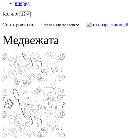
вперед
Кол-во:
Сортировка по:
Медвежата