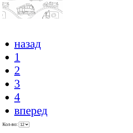
назад
1
2
3
4
вперед
Кол-во: